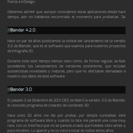
frente a InDesign.
Debemos admitir que, aunque conocíamos estas aplicaciones desde hace
tiempo, aún no habíamos encontrado el momento para probarlas. Tal
vez por cierto escepticismo, o simplemente porque pensábamos que no
aportarían nada nuevo en un mercado tan dominado por Adobe.
Blender 4.2.0
La sorpresa llegó al descubrir que Affinity 3.0 no solo es gratuito, sino
Hace un par de años publicamos la noticia del lanzamiento de la versión
que además integra en un único programa las capacidades de toda la
3.0 de Blender, que es el software que usamos para nuestros proyectos
suite: edición de gráficos bitmap o rasterizados, creación y manipulación
de infografía 3D.
de gráficos vectoriales y herramientas de autoedición y maquetación.
Todo ello con una experiencia de uso sorprendentemente elegante, fluida
Durante todo este tiempo hemos visto cómo, de forma regular, se iban
y coherente.
sucediendo los lanzamientos de versiones posteriores, que incluían
sustanciosas novedades y mejoras, pero que no afectaban demasiado a
Con esta propuesta, se terminan las dudas sobre qué técnica utilizar en
nuestro uso diario de este software.
cada proyecto. Se acabaron los procesos tediosos de conversión entre
formatos bitmap y vectoriales. Ahora es posible hacerlo todo en una
No hace mucho se lanzó la versión 4.0 y en su momento no se hizo
sola aplicación, de manera transparente y sin fricciones.
Blender 3.0
mención alguna en este sitio sobre esta nueva versión, por la misma
razón que comentaba un poco más arriba, y es que las novedades,
Para quienes ya habíamos reducido la dependencia de Adobe gracias a
El pasado 3 de Diciembre de 2021 (3D) se liberó la versión 3.0 de Blender,
aunque importantes, no afectaban a nuestro flujo de trabajo habitual.
alternativas gratuitas y potentes como Krita, GIMP, Inkscape y, más
el conocido programa de creación de contenido 3D.
recientemente, las herramientas de inteligencia artificial generativa,
Pero es ahora, en la versión 4.2, que los desarrolladores de Blender han
Affinity 3.0 supone un golpe definitivo. El gigante Adobe, que antes era
Hace unos 20 años me dio por probar, por simple curiosidad, este
incluido una mejora importantísima que afecta a su motor de render en
imprescindible en nuestro arsenal creativo, corre el riesgo de perder aún
programa de software libre y cuando lo hice me pareció una cosa muy
'tiempo real', llamado EEVEE (pronunciado 'IVI'). Tras meses de
más relevancia frente a soluciones modernas, accesibles y capaces.
rara, con un interface que no se parecía a nada que hubiese visto antes y
desarrollo, han incluido en esta versión del software, el que se ha ido
poco intuitivo. Lo aparté y no lo volví a tocar en todos estos años.
denominando como EEVEE Next y que finalmente ha conservado su