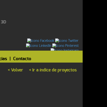
 3D
cias
|
Contacto
< Volver
< Ir a índice de proyectos