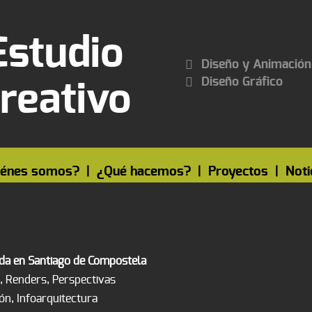
Estudio
Diseño y Animación
Diseño Gráfico
reativo
iénes somos?
|
¿Qué hacemos?
|
Proyectos
|
Noti
nda en Santiago de Compostela
, Renders, Perspectivas
ión, Infoarquitectura