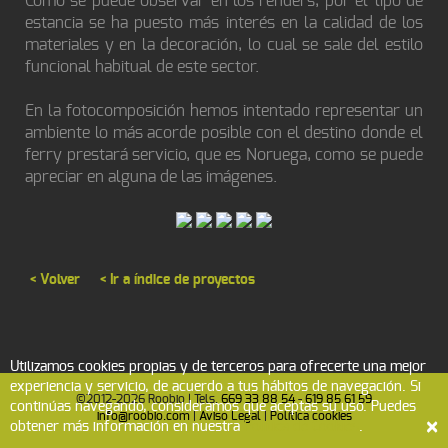
Como se puede observar en los renders, por el tipo de
estancia se ha puesto más interés en la calidad de los
materiales y en la decoración, lo cual se sale del estilo
funcional habitual de este sector.
En la fotocomposición hemos intentado representar un
ambiente lo más acorde posible con el destino donde el
ferry prestará servicio, que es Noruega, como se puede
apreciar en alguna de las imágenes.
< Volver
< Ir a índice de proyectos
Utilizamos cookies propias y de terceros para ofrecerte una mejor
experiencia y servicio, de acuerdo a tus hábitos de navegación. Si
©2012-2026 Roobio | Tels.
669 33 88 54
-
619 85 61 59
continúas navegando, consideramos que aceptas su uso. Puedes
info@roobio.com
|
Aviso Legal
|
Política cookies
×
obtener más información en nuestra
Política de Cookies
.